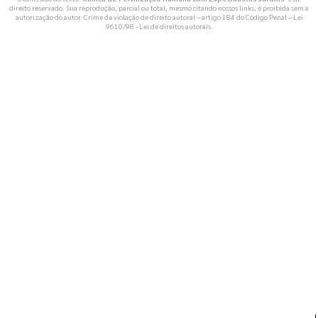
direito reservado. Sua reprodução, parcial ou total, mesmo citando nossos links, é proibida sem a
autorização do autor. Crime de violação de direito autoral – artigo 184 do Código Penal –
Lei
9610/98 - Lei de direitos autorais
.