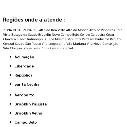
Regiões onde a atende :
ZONA OESTE
ZONA SUL
Alto da Boa Vista
Alto da Mooca
Alto de Pinheiros
Bela
Vista
Bosque da Saúde
Brooklin Novo
Campo Belo
Centro
Cerqueira César
Chacara Klabin
Indianópolis
Lapa
Moema
Morumbi
Perdizes
Pinheiros
Região
Central
Saúde
São Paulo
Vila Leopoldina
Vila Mariana
Vila Nova Conceição
Vila Olímpia
Zona Leste
Zona Oeste
Zona Sul
Aclimação
Liberdade
República
Santa Cecília
Aeroporto
Brooklin Paulista
Brooklin Velho
Campo Belo