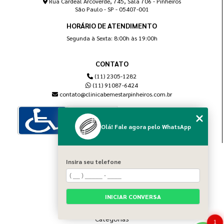
Rua Cardeal Arcoverde, 745, Sala 706 - Pinheiros
São Paulo - SP - 05407-001
HORÁRIO DE ATENDIMENTO
Segunda à Sexta: 8:00h às 19:00h
CONTATO
(11) 2305-1282
(11) 91087-6424
contato@clinicabemestarpinheiros.com.br
Olá! Fale agora pelo WhatsApp
MENU
Insira seu telefone
Home
Sobre nós
Blog
INICIAR CONVERSA
Serviços
Contato
Categorias
1