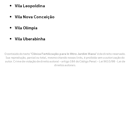
Vila Leopoldina
Vila Nova Conceição
Vila Olímpia
Vila Uberabinha
O conteúdo do texto "
Clínica Fertilização para In Vitro Jardim Viana
" é de direito reservado.
Sua reprodução, parcial ou total, mesmo citando nossos links, é proibida sem a autorização do
autor. Crime de violação de direito autoral – artigo 184 do Código Penal –
Lei 9610/98 - Lei de
direitos autorais
.