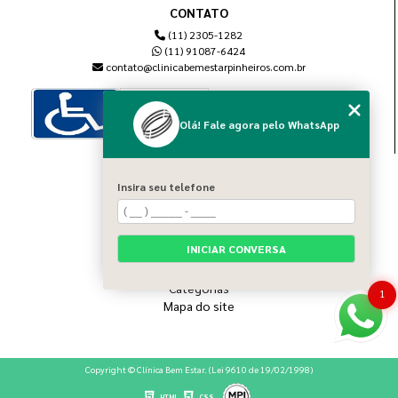
CONTATO
(11) 2305-1282
(11) 91087-6424
contato@clinicabemestarpinheiros.com.br
Olá! Fale agora pelo WhatsApp
MENU
Insira seu telefone
Home
Sobre nós
Blog
INICIAR CONVERSA
Serviços
Contato
Categorias
1
Mapa do site
Copyright © Clínica Bem Estar. (Lei 9610 de 19/02/1998)
HTML
CSS