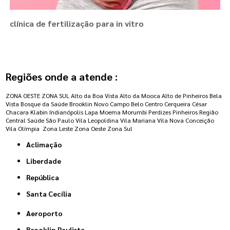
clínica de fertilização para in vitro
Regiões onde a atende :
ZONA OESTE
ZONA SUL
Alto da Boa Vista
Alto da Mooca
Alto de Pinheiros
Bela
Vista
Bosque da Saúde
Brooklin Novo
Campo Belo
Centro
Cerqueira César
Chacara Klabin
Indianópolis
Lapa
Moema
Morumbi
Perdizes
Pinheiros
Região
Central
Saúde
São Paulo
Vila Leopoldina
Vila Mariana
Vila Nova Conceição
Vila Olímpia
Zona Leste
Zona Oeste
Zona Sul
Aclimação
Liberdade
República
Santa Cecília
Aeroporto
Brooklin Paulista