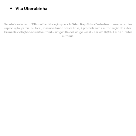
Vila Uberabinha
O conteúdo do texto "
Clínica Fertilização para In Vitro República
" é de direito reservado. Sua
reprodução, parcial ou total, mesmo citando nossos links, é proibida sem a autorização do autor.
Crime de violação de direito autoral – artigo 184 do Código Penal –
Lei 9610/98 - Lei de direitos
autorais
.