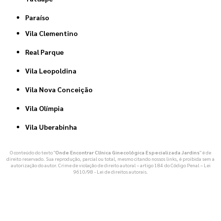
Paraíso
Vila Clementino
Real Parque
Vila Leopoldina
Vila Nova Conceição
Vila Olímpia
Vila Uberabinha
O conteúdo do texto "
Onde Encontrar Clínica Ginecológica Especializada Jardins
" é de
direito reservado. Sua reprodução, parcial ou total, mesmo citando nossos links, é proibida sem a
autorização do autor. Crime de violação de direito autoral – artigo 184 do Código Penal –
Lei
9610/98 - Lei de direitos autorais
.