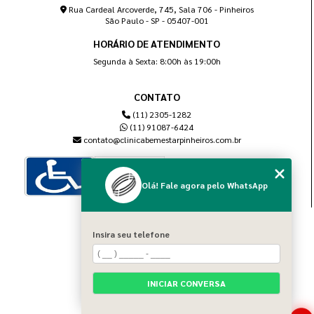
Rua Cardeal Arcoverde, 745, Sala 706 - Pinheiros
São Paulo - SP - 05407-001
HORÁRIO DE ATENDIMENTO
Segunda à Sexta: 8:00h às 19:00h
CONTATO
(11) 2305-1282
(11) 91087-6424
contato@clinicabemestarpinheiros.com.br
Olá! Fale agora pelo WhatsApp
MENU
Insira seu telefone
Home
Sobre nós
Blog
INICIAR CONVERSA
Serviços
Contato
Categorias