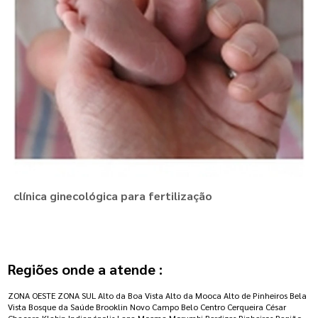
clínica ginecológica para fertilização
Regiões onde a atende :
ZONA OESTE
ZONA SUL
Alto da Boa Vista
Alto da Mooca
Alto de Pinheiros
Bela
Vista
Bosque da Saúde
Brooklin Novo
Campo Belo
Centro
Cerqueira César
Chacara Klabin
Indianópolis
Lapa
Moema
Morumbi
Perdizes
Pinheiros
Região