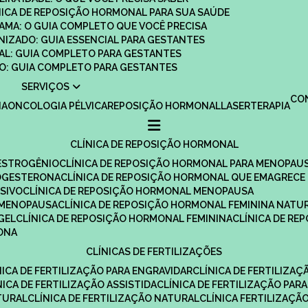
ÍNICA DE REPOSIÇÃO HORMONAL PARA SUA SAÚDE
MAMA: O GUIA COMPLETO QUE VOCÊ PRECISA
ANIZADO: GUIA ESSENCIAL PARA GESTANTES
MAL: GUIA COMPLETO PARA GESTANTES
SCO: GUIA COMPLETO PARA GESTANTES
SERVIÇOS
C
IA
ONCOLOGIA PÉLVICA
REPOSIÇÃO HORMONAL
LASERTERAPIA
CLÍNICA DE REPOSIÇÃO HORMONAL
 ESTROGÊNIO
CLÍNICA DE REPOSIÇÃO HORMONAL PARA MENOPAU
ROGESTERONA
CLÍNICA DE REPOSIÇÃO HORMONAL QUE EMAGRECE
ESIVO
CLÍNICA DE REPOSIÇÃO HORMONAL MENOPAUSA
A MENOPAUSA
CLÍNICA DE REPOSIÇÃO HORMONAL FEMININA NATU
GEL
CLÍNICA DE REPOSIÇÃO HORMONAL FEMININA
CLÍNICA DE R
RONA
CLÍNICAS DE FERTILIZAÇÕES
ÍNICA DE FERTILIZAÇÃO PARA ENGRAVIDAR
CLÍNICA DE FERTILIZA
ÍNICA DE FERTILIZAÇÃO ASSISTIDA
CLÍNICA DE FERTILIZAÇÃO PARA
TURAL
CLÍNICA DE FERTILIZAÇÃO NATURAL
CLÍNICA FERTILIZAÇÃ