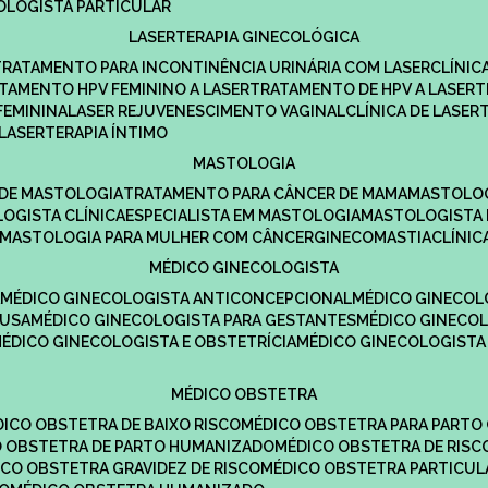
COLOGISTA PARTICULAR
LASERTERAPIA GINECOLÓGICA
TRATAMENTO PARA INCONTINÊNCIA URINÁRIA COM LASER
CLÍNI
ATAMENTO HPV FEMININO A LASER
TRATAMENTO DE HPV A LASER
FEMININA
LASER REJUVENESCIMENTO VAGINAL
CLÍNICA DE LASER
LASERTERAPIA ÍNTIMO
MASTOLOGIA
A DE MASTOLOGIA
TRATAMENTO PARA CÂNCER DE MAMA
MASTOLO
LOGISTA CLÍNICA
ESPECIALISTA EM MASTOLOGIA
MASTOLOGISTA
MASTOLOGIA PARA MULHER COM CÂNCER
GINECOMASTIA
CLÍNI
MÉDICO GINECOLOGISTA
A
MÉDICO GINECOLOGISTA ANTICONCEPCIONAL
MÉDICO GINECOL
AUSA
MÉDICO GINECOLOGISTA PARA GESTANTES
MÉDICO GINECO
MÉDICO GINECOLOGISTA E OBSTETRÍCIA
MÉDICO GINECOLOGISTA
MÉDICO OBSTETRA
ÉDICO OBSTETRA DE BAIXO RISCO
MÉDICO OBSTETRA PARA PARTO
CO OBSTETRA DE PARTO HUMANIZADO
MÉDICO OBSTETRA DE RISC
DICO OBSTETRA GRAVIDEZ DE RISCO
MÉDICO OBSTETRA PARTICUL