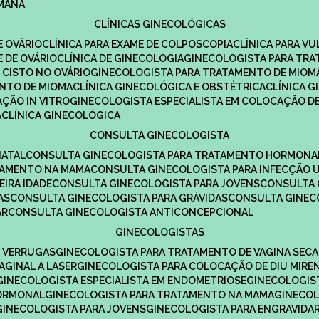
UMANA
CLÍNICAS GINECOLÓGICAS
E OVÁRIO
CLÍNICA PARA EXAME DE COLPOSCOPIA
CLÍNICA PARA V
E DE OVÁRIO
CLÍNICA DE GINECOLOGIA
GINECOLOGISTA PARA TR
 CISTO NO OVÁRIO
GINECOLOGISTA PARA TRATAMENTO DE MIOM
ENTO DE MIOMA
CLÍNICA GINECOLÓGICA E OBSTÉTRICA
CLÍNICA 
AÇÃO IN VITRO
GINECOLOGISTA ESPECIALISTA EM COLOCAÇÃO DE
A
CLÍNICA GINECOLÓGICA
CONSULTA GINECOLOGISTA
NATAL
CONSULTA GINECOLOGISTA PARA TRATAMENTO HORMONA
TAMENTO NA MAMA
CONSULTA GINECOLOGISTA PARA INFECÇÃO U
EIRA IDADE
CONSULTA GINECOLOGISTA PARA JOVENS
CONSULTA
AS
CONSULTA GINECOLOGISTA PARA GRÁVIDAS
CONSULTA GINEC
AR
CONSULTA GINECOLOGISTA ANTICONCEPCIONAL
GINECOLOGISTAS
E VERRUGAS
GINECOLOGISTA PARA TRATAMENTO DE VAGINA SECA
AGINAL A LASER
GINECOLOGISTA PARA COLOCAÇÃO DE DIU MIRE
GINECOLOGISTA ESPECIALISTA EM ENDOMETRIOSE
GINECOLOGI
HORMONAL
GINECOLOGISTA PARA TRATAMENTO NA MAMA
GINECO
GINECOLOGISTA PARA JOVENS
GINECOLOGISTA PARA ENGRAVIDA