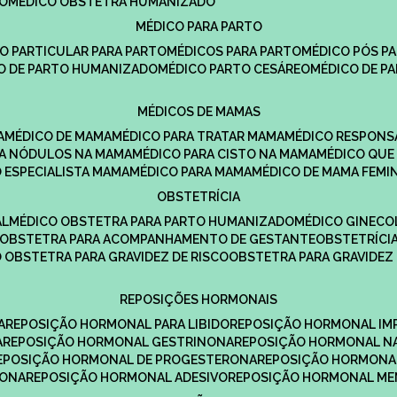
DO
MÉDICO OBSTETRA HUMANIZADO
MÉDICO PARA PARTO
CO PARTICULAR PARA PARTO
MÉDICOS PARA PARTO
MÉDICO PÓS P
CO DE PARTO HUMANIZADO
MÉDICO PARTO CESÁREO
MÉDICO DE P
MÉDICOS DE MAMAS
A
MÉDICO DE MAMA
MÉDICO PARA TRATAR MAMA
MÉDICO RESPONS
ARA NÓDULOS NA MAMA
MÉDICO PARA CISTO NA MAMA
MÉDICO QU
O ESPECIALISTA MAMA
MÉDICO PARA MAMA
MÉDICO DE MAMA FEMI
OBSTETRÍCIA
AL
MÉDICO OBSTETRA PARA PARTO HUMANIZADO
MÉDICO GINEC
OBSTETRA PARA ACOMPANHAMENTO DE GESTANTE
OBSTETRÍCI
O OBSTETRA PARA GRAVIDEZ DE RISCO
OBSTETRA PARA GRAVIDEZ
REPOSIÇÕES HORMONAIS
A
REPOSIÇÃO HORMONAL PARA LIBIDO
REPOSIÇÃO HORMONAL IM
A
REPOSIÇÃO HORMONAL GESTRINONA
REPOSIÇÃO HORMONAL N
REPOSIÇÃO HORMONAL DE PROGESTERONA
REPOSIÇÃO HORMONA
RONA
REPOSIÇÃO HORMONAL ADESIVO
REPOSIÇÃO HORMONAL M