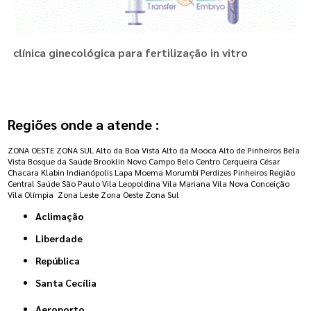
clínica ginecológica para fertilização in vitro
Regiões onde a atende :
ZONA OESTE
ZONA SUL
Alto da Boa Vista
Alto da Mooca
Alto de Pinheiros
Bela
Vista
Bosque da Saúde
Brooklin Novo
Campo Belo
Centro
Cerqueira César
Chacara Klabin
Indianópolis
Lapa
Moema
Morumbi
Perdizes
Pinheiros
Região
Central
Saúde
São Paulo
Vila Leopoldina
Vila Mariana
Vila Nova Conceição
Vila Olímpia
Zona Leste
Zona Oeste
Zona Sul
Aclimação
Liberdade
República
Santa Cecília
Aeroporto