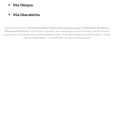
Vila Olímpia
Vila Uberabinha
O conteúdo do texto "
Onde Encontrar Clínica Ginecológica para Tratamento de Mioma
Marginal Pinheiros
" é de direito reservado. Sua reprodução, parcial ou total, mesmo citando
nossos links, é proibida sem a autorização do autor. Crime de violação de direito autoral – artigo
184 do Código Penal –
Lei 9610/98 - Lei de direitos autorais
.