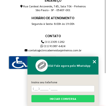
ENDEREÇO
Rua Cardeal Arcoverde, 745, Sala 706 - Pinheiros
São Paulo - SP - 05407-001
HORÁRIO DE ATENDIMENTO
Segunda à Sexta: 8:00h às 19:00h
CONTATO
(11) 2305-1282
(11) 91087-6424
contato@clinicabemestarpinheiros.com.br
Olá! Fale agora pelo WhatsApp
MENU
Insira seu telefone
Home
Sobre nós
Blog
INICIAR CONVERSA
Serviços
Contato