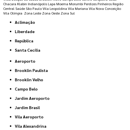
Chacara Klabin
Indianópolis
Lapa
Moema
Morumbi
Perdizes
Pinheiros
Região
Central
Saúde
São Paulo
Vila Leopoldina
Vila Mariana
Vila Nova Conceição
Vila Olímpia
Zona Leste
Zona Oeste
Zona Sul
Aclimação
Liberdade
República
Santa Cecília
Aeroporto
Brooklin Paulista
Brooklin Velho
Campo Belo
Jardim Aeroporto
Jardim Brasil
Vila Aeroporto
Vila Alexandrina