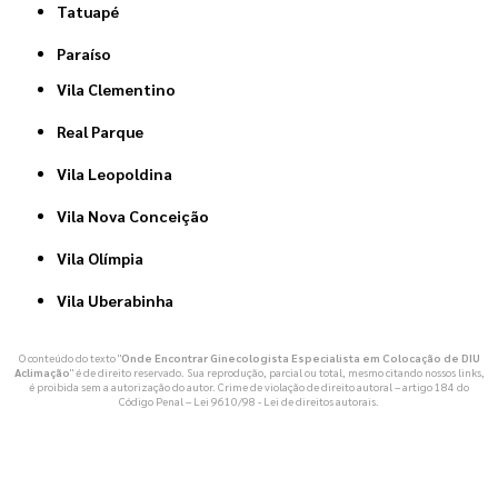
Tatuapé
Paraíso
Vila Clementino
Real Parque
Vila Leopoldina
Vila Nova Conceição
Vila Olímpia
Vila Uberabinha
O conteúdo do texto "
Onde Encontrar Ginecologista Especialista em Colocação de DIU
Aclimação
" é de direito reservado. Sua reprodução, parcial ou total, mesmo citando nossos links,
é proibida sem a autorização do autor. Crime de violação de direito autoral – artigo 184 do
Código Penal –
Lei 9610/98 - Lei de direitos autorais
.