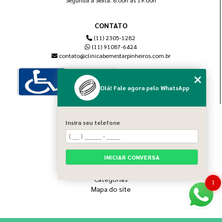
CONTATO
(11) 2305-1282
(11) 91087-6424
contato@clinicabemestarpinheiros.com.br
Olá! Fale agora pelo WhatsApp
MENU
Insira seu telefone
Home
Sobre nós
Blog
INICIAR CONVERSA
Serviços
Contato
Categorias
1
Mapa do site