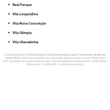
Real Parque
Vila Leopoldina
Vila Nova Conceição
Vila Olímpia
Vila Uberabinha
O conteúdo do texto "
Onde Encontro Clínica Ginecológica para Tratamento de Mioma
Campo Belo
" é de direito reservado. Sua reprodução, parcial ou total, mesmo citando nossos
links, é proibida sem a autorização do autor. Crime de violação de direito autoral – artigo 184 do
Código Penal –
Lei 9610/98 - Lei de direitos autorais
.