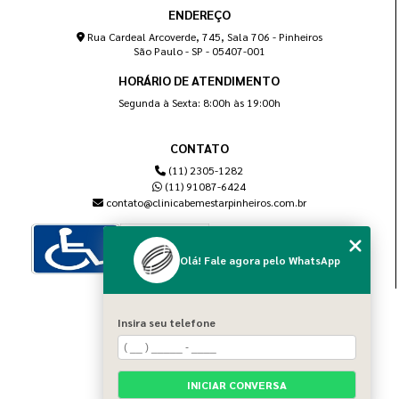
ENDEREÇO
Rua Cardeal Arcoverde, 745, Sala 706 - Pinheiros
São Paulo - SP - 05407-001
HORÁRIO DE ATENDIMENTO
Segunda à Sexta: 8:00h às 19:00h
CONTATO
(11) 2305-1282
(11) 91087-6424
contato@clinicabemestarpinheiros.com.br
Olá! Fale agora pelo WhatsApp
MENU
Insira seu telefone
Home
Sobre nós
Blog
INICIAR CONVERSA
Serviços