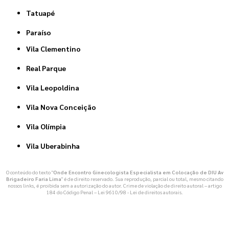
Tatuapé
Paraíso
Vila Clementino
Real Parque
Vila Leopoldina
Vila Nova Conceição
Vila Olímpia
Vila Uberabinha
O conteúdo do texto "
Onde Encontro Ginecologista Especialista em Colocação de DIU Av
Brigadeiro Faria Lima
" é de direito reservado. Sua reprodução, parcial ou total, mesmo citando
nossos links, é proibida sem a autorização do autor. Crime de violação de direito autoral – artigo
184 do Código Penal –
Lei 9610/98 - Lei de direitos autorais
.