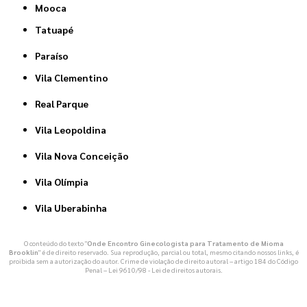
Mooca
Tatuapé
Paraíso
Vila Clementino
Real Parque
Vila Leopoldina
Vila Nova Conceição
Vila Olímpia
Vila Uberabinha
O conteúdo do texto "
Onde Encontro Ginecologista para Tratamento de Mioma
Brooklin
" é de direito reservado. Sua reprodução, parcial ou total, mesmo citando nossos links, é
proibida sem a autorização do autor. Crime de violação de direito autoral – artigo 184 do Código
Penal –
Lei 9610/98 - Lei de direitos autorais
.