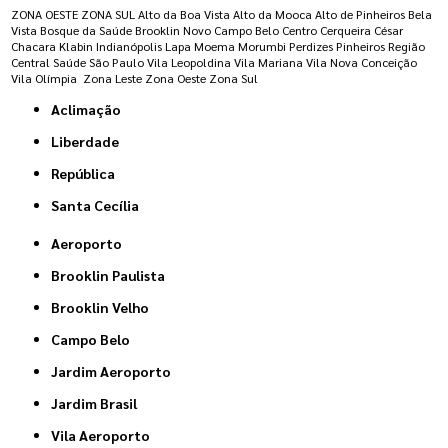
ZONA OESTE
ZONA SUL
Alto da Boa Vista
Alto da Mooca
Alto de Pinheiros
Bela
Vista
Bosque da Saúde
Brooklin Novo
Campo Belo
Centro
Cerqueira César
Chacara Klabin
Indianópolis
Lapa
Moema
Morumbi
Perdizes
Pinheiros
Região
Central
Saúde
São Paulo
Vila Leopoldina
Vila Mariana
Vila Nova Conceição
Vila Olímpia
Zona Leste
Zona Oeste
Zona Sul
Aclimação
Liberdade
República
Santa Cecília
Aeroporto
Brooklin Paulista
Brooklin Velho
Campo Belo
Jardim Aeroporto
Jardim Brasil
Vila Aeroporto