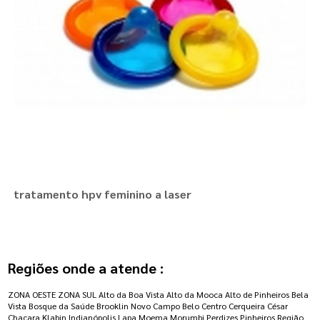
tratamento hpv feminino a laser
Regiões onde a atende :
ZONA OESTE
ZONA SUL
Alto da Boa Vista
Alto da Mooca
Alto de Pinheiros
Bela
Vista
Bosque da Saúde
Brooklin Novo
Campo Belo
Centro
Cerqueira César
Chacara Klabin
Indianópolis
Lapa
Moema
Morumbi
Perdizes
Pinheiros
Região