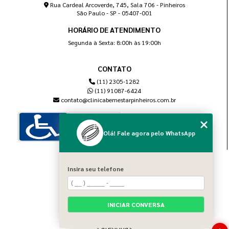
Rua Cardeal Arcoverde, 745, Sala 706 - Pinheiros
São Paulo - SP - 05407-001
HORÁRIO DE ATENDIMENTO
Segunda à Sexta: 8:00h às 19:00h
CONTATO
(11) 2305-1282
(11) 91087-6424
contato@clinicabemestarpinheiros.com.br
Olá! Fale agora pelo WhatsApp
MENU
Insira seu telefone
Home
Sobre nós
Blog
INICIAR CONVERSA
Serviços
Contato
Categorias