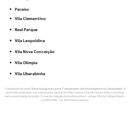
Paraíso
Vila Clementino
Real Parque
Vila Leopoldina
Vila Nova Conceição
Vila Olímpia
Vila Uberabinha
O conteúdo do texto "
Ginecologistas para Tratamento de Endometriose Liberdade
" é
de direito reservado. Sua reprodução, parcial ou total, mesmo citando nossos links, é proibida
sem a autorização do autor. Crime de violação de direito autoral – artigo 184 do Código Penal –
Lei 9610/98 - Lei de direitos autorais
.