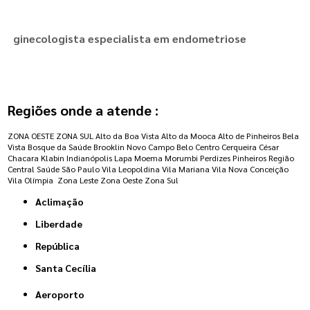
ginecologista especialista em endometriose
Regiões onde a atende :
ZONA OESTE
ZONA SUL
Alto da Boa Vista
Alto da Mooca
Alto de Pinheiros
Bela
Vista
Bosque da Saúde
Brooklin Novo
Campo Belo
Centro
Cerqueira César
Chacara Klabin
Indianópolis
Lapa
Moema
Morumbi
Perdizes
Pinheiros
Região
Central
Saúde
São Paulo
Vila Leopoldina
Vila Mariana
Vila Nova Conceição
Vila Olímpia
Zona Leste
Zona Oeste
Zona Sul
Aclimação
Liberdade
República
Santa Cecília
Aeroporto