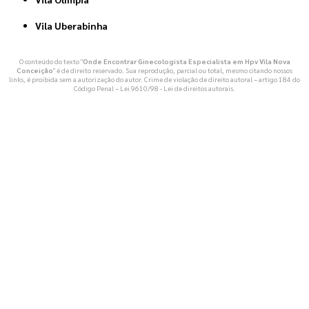
Vila Uberabinha
O conteúdo do texto "
Onde Encontrar Ginecologista Especialista em Hpv Vila Nova
Conceição
" é de direito reservado. Sua reprodução, parcial ou total, mesmo citando nossos
links, é proibida sem a autorização do autor. Crime de violação de direito autoral – artigo 184 do
Código Penal –
Lei 9610/98 - Lei de direitos autorais
.