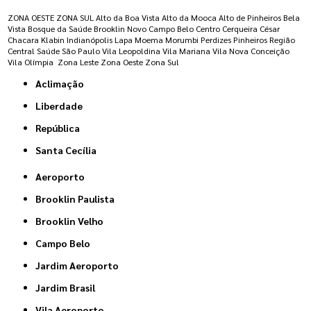
ZONA OESTE
ZONA SUL
Alto da Boa Vista
Alto da Mooca
Alto de Pinheiros
Bela
Vista
Bosque da Saúde
Brooklin Novo
Campo Belo
Centro
Cerqueira César
Chacara Klabin
Indianópolis
Lapa
Moema
Morumbi
Perdizes
Pinheiros
Região
Central
Saúde
São Paulo
Vila Leopoldina
Vila Mariana
Vila Nova Conceição
Vila Olímpia
Zona Leste
Zona Oeste
Zona Sul
Aclimação
Liberdade
República
Santa Cecília
Aeroporto
Brooklin Paulista
Brooklin Velho
Campo Belo
Jardim Aeroporto
Jardim Brasil
Vila Aeroporto