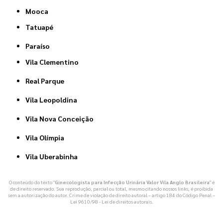
Mooca
Tatuapé
Paraíso
Vila Clementino
Real Parque
Vila Leopoldina
Vila Nova Conceição
Vila Olímpia
Vila Uberabinha
O conteúdo do texto "
Ginecologista para Infecção Urinária Valor Vila Anglo Brasileira
" é
de direito reservado. Sua reprodução, parcial ou total, mesmo citando nossos links, é proibida
sem a autorização do autor. Crime de violação de direito autoral – artigo 184 do Código Penal –
Lei 9610/98 - Lei de direitos autorais
.