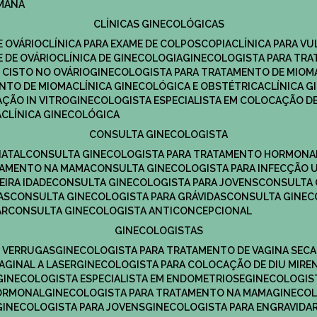
UMANA
CLÍNICAS GINECOLÓGICAS
E OVÁRIO
CLÍNICA PARA EXAME DE COLPOSCOPIA
CLÍNICA PARA V
E DE OVÁRIO
CLÍNICA DE GINECOLOGIA
GINECOLOGISTA PARA TR
 CISTO NO OVÁRIO
GINECOLOGISTA PARA TRATAMENTO DE MIOM
ENTO DE MIOMA
CLÍNICA GINECOLÓGICA E OBSTÉTRICA
CLÍNICA 
AÇÃO IN VITRO
GINECOLOGISTA ESPECIALISTA EM COLOCAÇÃO DE
A
CLÍNICA GINECOLÓGICA
CONSULTA GINECOLOGISTA
NATAL
CONSULTA GINECOLOGISTA PARA TRATAMENTO HORMONA
TAMENTO NA MAMA
CONSULTA GINECOLOGISTA PARA INFECÇÃO U
EIRA IDADE
CONSULTA GINECOLOGISTA PARA JOVENS
CONSULTA
AS
CONSULTA GINECOLOGISTA PARA GRÁVIDAS
CONSULTA GINEC
AR
CONSULTA GINECOLOGISTA ANTICONCEPCIONAL
GINECOLOGISTAS
E VERRUGAS
GINECOLOGISTA PARA TRATAMENTO DE VAGINA SECA
AGINAL A LASER
GINECOLOGISTA PARA COLOCAÇÃO DE DIU MIRE
GINECOLOGISTA ESPECIALISTA EM ENDOMETRIOSE
GINECOLOGI
HORMONAL
GINECOLOGISTA PARA TRATAMENTO NA MAMA
GINECO
GINECOLOGISTA PARA JOVENS
GINECOLOGISTA PARA ENGRAVIDA