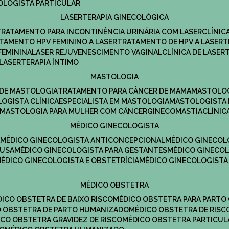
COLOGISTA PARTICULAR
LASERTERAPIA GINECOLÓGICA
TRATAMENTO PARA INCONTINÊNCIA URINÁRIA COM LASER
CLÍNI
ATAMENTO HPV FEMININO A LASER
TRATAMENTO DE HPV A LASER
FEMININA
LASER REJUVENESCIMENTO VAGINAL
CLÍNICA DE LASER
LASERTERAPIA ÍNTIMO
MASTOLOGIA
A DE MASTOLOGIA
TRATAMENTO PARA CÂNCER DE MAMA
MASTOLO
LOGISTA CLÍNICA
ESPECIALISTA EM MASTOLOGIA
MASTOLOGISTA
MASTOLOGIA PARA MULHER COM CÂNCER
GINECOMASTIA
CLÍNI
MÉDICO GINECOLOGISTA
A
MÉDICO GINECOLOGISTA ANTICONCEPCIONAL
MÉDICO GINECOL
AUSA
MÉDICO GINECOLOGISTA PARA GESTANTES
MÉDICO GINECO
MÉDICO GINECOLOGISTA E OBSTETRÍCIA
MÉDICO GINECOLOGISTA
MÉDICO OBSTETRA
ÉDICO OBSTETRA DE BAIXO RISCO
MÉDICO OBSTETRA PARA PARTO
CO OBSTETRA DE PARTO HUMANIZADO
MÉDICO OBSTETRA DE RISC
DICO OBSTETRA GRAVIDEZ DE RISCO
MÉDICO OBSTETRA PARTICUL