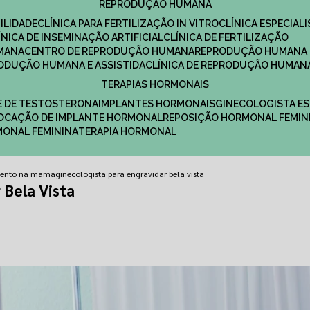
REPRODUÇÃO HUMANA
ILIDADE
CLÍNICA PARA FERTILIZAÇÃO IN VITRO
CLÍNICA ESPECI
LÍNICA DE INSEMINAÇÃO ARTIFICIAL
CLÍNICA DE FERTILIZAÇÃO
MANA
CENTRO DE REPRODUÇÃO HUMANA
REPRODUÇÃO HUMANA 
RODUÇÃO HUMANA E ASSISTIDA
CLÍNICA DE REPRODUÇÃO HUMAN
TERAPIAS HORMONAIS
E DE TESTOSTERONA
IMPLANTES HORMONAIS
GINECOLOGISTA E
OLOCAÇÃO DE IMPLANTE HORMONAL
REPOSIÇÃO HORMONAL FEMIN
RMONAL FEMININA
TERAPIA HORMONAL
amento na mama
ginecologista para engravidar bela vista
 Bela Vista