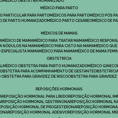
DO
MÉDICO OBSTETRA HUMANIZADO
MÉDICO PARA PARTO
CO PARTICULAR PARA PARTO
MÉDICOS PARA PARTO
MÉDICO PÓS P
CO DE PARTO HUMANIZADO
MÉDICO PARTO CESÁREO
MÉDICO DE P
MÉDICOS DE MAMAS
A
MÉDICO DE MAMA
MÉDICO PARA TRATAR MAMA
MÉDICO RESPONS
ARA NÓDULOS NA MAMA
MÉDICO PARA CISTO NA MAMA
MÉDICO QU
O ESPECIALISTA MAMA
MÉDICO PARA MAMA
MÉDICO DE MAMA FEMI
OBSTETRÍCIA
AL
MÉDICO OBSTETRA PARA PARTO HUMANIZADO
MÉDICO GINEC
OBSTETRA PARA ACOMPANHAMENTO DE GESTANTE
OBSTETRÍCI
O OBSTETRA PARA GRAVIDEZ DE RISCO
OBSTETRA PARA GRAVIDEZ
REPOSIÇÕES HORMONAIS
A
REPOSIÇÃO HORMONAL PARA LIBIDO
REPOSIÇÃO HORMONAL IM
A
REPOSIÇÃO HORMONAL GESTRINONA
REPOSIÇÃO HORMONAL N
REPOSIÇÃO HORMONAL DE PROGESTERONA
REPOSIÇÃO HORMONA
RONA
REPOSIÇÃO HORMONAL ADESIVO
REPOSIÇÃO HORMONAL M