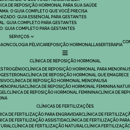
ÍNICA DE REPOSIÇÃO HORMONAL PARA SUA SAÚDE
MAMA: O GUIA COMPLETO QUE VOCÊ PRECISA
ANIZADO: GUIA ESSENCIAL PARA GESTANTES
MAL: GUIA COMPLETO PARA GESTANTES
SCO: GUIA COMPLETO PARA GESTANTES
SERVIÇOS
C
IA
ONCOLOGIA PÉLVICA
REPOSIÇÃO HORMONAL
LASERTERAPIA
CLÍNICA DE REPOSIÇÃO HORMONAL
 ESTROGÊNIO
CLÍNICA DE REPOSIÇÃO HORMONAL PARA MENOPAU
ROGESTERONA
CLÍNICA DE REPOSIÇÃO HORMONAL QUE EMAGRECE
ESIVO
CLÍNICA DE REPOSIÇÃO HORMONAL MENOPAUSA
A MENOPAUSA
CLÍNICA DE REPOSIÇÃO HORMONAL FEMININA NATU
GEL
CLÍNICA DE REPOSIÇÃO HORMONAL FEMININA
CLÍNICA DE R
RONA
CLÍNICAS DE FERTILIZAÇÕES
ÍNICA DE FERTILIZAÇÃO PARA ENGRAVIDAR
CLÍNICA DE FERTILIZA
ÍNICA DE FERTILIZAÇÃO ASSISTIDA
CLÍNICA DE FERTILIZAÇÃO PARA
TURAL
CLÍNICA DE FERTILIZAÇÃO NATURAL
CLÍNICA FERTILIZAÇÃ