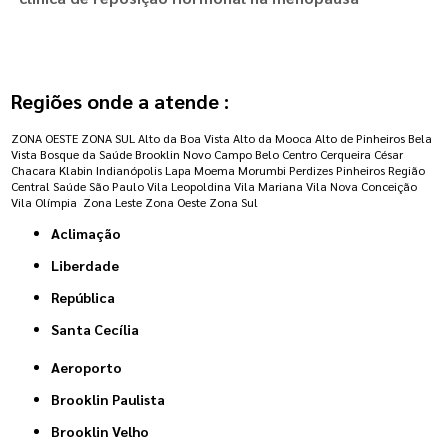
Regiões onde a atende :
ZONA OESTE
ZONA SUL
Alto da Boa Vista
Alto da Mooca
Alto de Pinheiros
Bela
Vista
Bosque da Saúde
Brooklin Novo
Campo Belo
Centro
Cerqueira César
Chacara Klabin
Indianópolis
Lapa
Moema
Morumbi
Perdizes
Pinheiros
Região
Central
Saúde
São Paulo
Vila Leopoldina
Vila Mariana
Vila Nova Conceição
Vila Olímpia
Zona Leste
Zona Oeste
Zona Sul
Aclimação
Liberdade
República
Santa Cecília
Aeroporto
Brooklin Paulista
Brooklin Velho