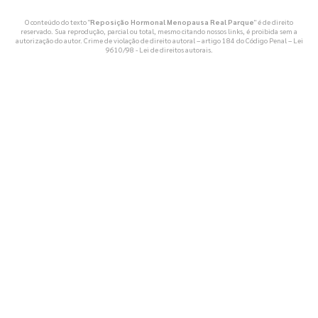
O conteúdo do texto "
Reposição Hormonal Menopausa Real Parque
" é de direito
reservado. Sua reprodução, parcial ou total, mesmo citando nossos links, é proibida sem a
autorização do autor. Crime de violação de direito autoral – artigo 184 do Código Penal –
Lei
9610/98 - Lei de direitos autorais
.