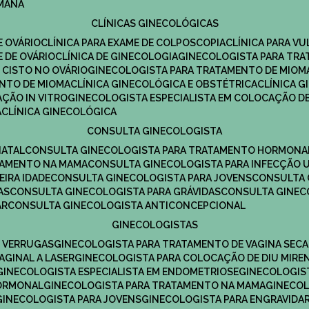
UMANA
CLÍNICAS GINECOLÓGICAS
E OVÁRIO
CLÍNICA PARA EXAME DE COLPOSCOPIA
CLÍNICA PARA V
E DE OVÁRIO
CLÍNICA DE GINECOLOGIA
GINECOLOGISTA PARA TR
 CISTO NO OVÁRIO
GINECOLOGISTA PARA TRATAMENTO DE MIOM
ENTO DE MIOMA
CLÍNICA GINECOLÓGICA E OBSTÉTRICA
CLÍNICA 
AÇÃO IN VITRO
GINECOLOGISTA ESPECIALISTA EM COLOCAÇÃO DE
A
CLÍNICA GINECOLÓGICA
CONSULTA GINECOLOGISTA
NATAL
CONSULTA GINECOLOGISTA PARA TRATAMENTO HORMONA
TAMENTO NA MAMA
CONSULTA GINECOLOGISTA PARA INFECÇÃO U
EIRA IDADE
CONSULTA GINECOLOGISTA PARA JOVENS
CONSULTA
AS
CONSULTA GINECOLOGISTA PARA GRÁVIDAS
CONSULTA GINEC
AR
CONSULTA GINECOLOGISTA ANTICONCEPCIONAL
GINECOLOGISTAS
E VERRUGAS
GINECOLOGISTA PARA TRATAMENTO DE VAGINA SECA
AGINAL A LASER
GINECOLOGISTA PARA COLOCAÇÃO DE DIU MIRE
GINECOLOGISTA ESPECIALISTA EM ENDOMETRIOSE
GINECOLOGI
HORMONAL
GINECOLOGISTA PARA TRATAMENTO NA MAMA
GINECO
GINECOLOGISTA PARA JOVENS
GINECOLOGISTA PARA ENGRAVIDA