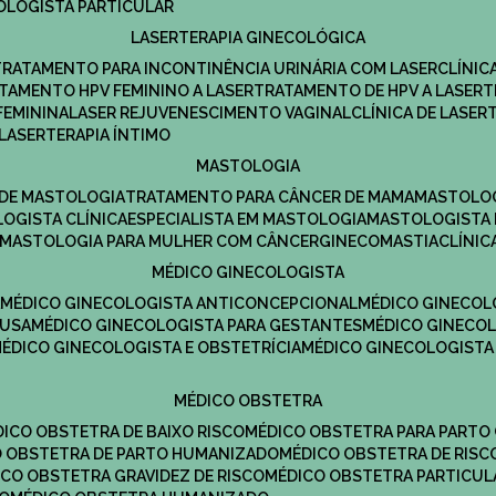
COLOGISTA PARTICULAR
LASERTERAPIA GINECOLÓGICA
TRATAMENTO PARA INCONTINÊNCIA URINÁRIA COM LASER
CLÍNI
ATAMENTO HPV FEMININO A LASER
TRATAMENTO DE HPV A LASER
FEMININA
LASER REJUVENESCIMENTO VAGINAL
CLÍNICA DE LASER
LASERTERAPIA ÍNTIMO
MASTOLOGIA
A DE MASTOLOGIA
TRATAMENTO PARA CÂNCER DE MAMA
MASTOLO
LOGISTA CLÍNICA
ESPECIALISTA EM MASTOLOGIA
MASTOLOGISTA
MASTOLOGIA PARA MULHER COM CÂNCER
GINECOMASTIA
CLÍNI
MÉDICO GINECOLOGISTA
A
MÉDICO GINECOLOGISTA ANTICONCEPCIONAL
MÉDICO GINECOL
AUSA
MÉDICO GINECOLOGISTA PARA GESTANTES
MÉDICO GINECO
MÉDICO GINECOLOGISTA E OBSTETRÍCIA
MÉDICO GINECOLOGISTA
MÉDICO OBSTETRA
ÉDICO OBSTETRA DE BAIXO RISCO
MÉDICO OBSTETRA PARA PARTO
CO OBSTETRA DE PARTO HUMANIZADO
MÉDICO OBSTETRA DE RISC
DICO OBSTETRA GRAVIDEZ DE RISCO
MÉDICO OBSTETRA PARTICUL