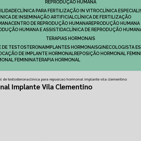
REPRODUÇÃO HUMANA
ILIDADE
CLÍNICA PARA FERTILIZAÇÃO IN VITRO
CLÍNICA ESPECI
LÍNICA DE INSEMINAÇÃO ARTIFICIAL
CLÍNICA DE FERTILIZAÇÃO
MANA
CENTRO DE REPRODUÇÃO HUMANA
REPRODUÇÃO HUMANA 
RODUÇÃO HUMANA E ASSISTIDA
CLÍNICA DE REPRODUÇÃO HUMAN
TERAPIAS HORMONAIS
E DE TESTOSTERONA
IMPLANTES HORMONAIS
GINECOLOGISTA E
OLOCAÇÃO DE IMPLANTE HORMONAL
REPOSIÇÃO HORMONAL FEMIN
RMONAL FEMININA
TERAPIA HORMONAL
l de testosterona
clinica para reposicao hormonal implante vila clementino
nal Implante Vila Clementino