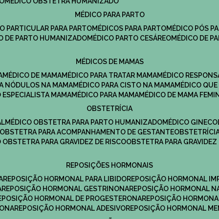
DO
MÉDICO OBSTETRA HUMANIZADO
MÉDICO PARA PARTO
CO PARTICULAR PARA PARTO
MÉDICOS PARA PARTO
MÉDICO PÓS P
CO DE PARTO HUMANIZADO
MÉDICO PARTO CESÁREO
MÉDICO DE P
MÉDICOS DE MAMAS
A
MÉDICO DE MAMA
MÉDICO PARA TRATAR MAMA
MÉDICO RESPONS
ARA NÓDULOS NA MAMA
MÉDICO PARA CISTO NA MAMA
MÉDICO QU
O ESPECIALISTA MAMA
MÉDICO PARA MAMA
MÉDICO DE MAMA FEMI
OBSTETRÍCIA
AL
MÉDICO OBSTETRA PARA PARTO HUMANIZADO
MÉDICO GINEC
OBSTETRA PARA ACOMPANHAMENTO DE GESTANTE
OBSTETRÍCI
O OBSTETRA PARA GRAVIDEZ DE RISCO
OBSTETRA PARA GRAVIDEZ
REPOSIÇÕES HORMONAIS
A
REPOSIÇÃO HORMONAL PARA LIBIDO
REPOSIÇÃO HORMONAL IM
A
REPOSIÇÃO HORMONAL GESTRINONA
REPOSIÇÃO HORMONAL N
REPOSIÇÃO HORMONAL DE PROGESTERONA
REPOSIÇÃO HORMONA
RONA
REPOSIÇÃO HORMONAL ADESIVO
REPOSIÇÃO HORMONAL M