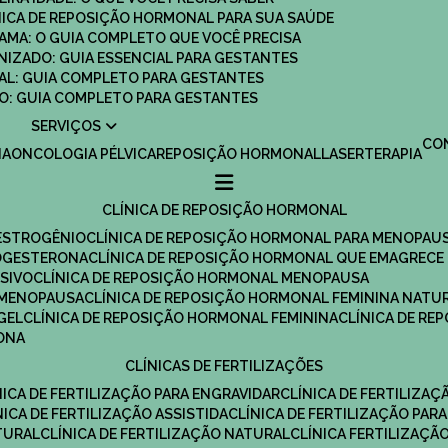
ÍNICA DE REPOSIÇÃO HORMONAL PARA SUA SAÚDE
MAMA: O GUIA COMPLETO QUE VOCÊ PRECISA
ANIZADO: GUIA ESSENCIAL PARA GESTANTES
MAL: GUIA COMPLETO PARA GESTANTES
SCO: GUIA COMPLETO PARA GESTANTES
SERVIÇOS
C
IA
ONCOLOGIA PÉLVICA
REPOSIÇÃO HORMONAL
LASERTERAPIA
CLÍNICA DE REPOSIÇÃO HORMONAL
 ESTROGÊNIO
CLÍNICA DE REPOSIÇÃO HORMONAL PARA MENOPAU
ROGESTERONA
CLÍNICA DE REPOSIÇÃO HORMONAL QUE EMAGRECE
ESIVO
CLÍNICA DE REPOSIÇÃO HORMONAL MENOPAUSA
A MENOPAUSA
CLÍNICA DE REPOSIÇÃO HORMONAL FEMININA NATU
GEL
CLÍNICA DE REPOSIÇÃO HORMONAL FEMININA
CLÍNICA DE R
RONA
CLÍNICAS DE FERTILIZAÇÕES
ÍNICA DE FERTILIZAÇÃO PARA ENGRAVIDAR
CLÍNICA DE FERTILIZA
ÍNICA DE FERTILIZAÇÃO ASSISTIDA
CLÍNICA DE FERTILIZAÇÃO PARA
TURAL
CLÍNICA DE FERTILIZAÇÃO NATURAL
CLÍNICA FERTILIZAÇÃ